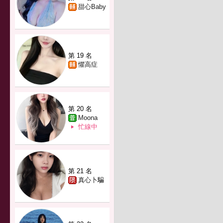
甜心Baby
第 19 名
懼高症
第 20 名
Moona
忙線中
第 21 名
真心卜騙