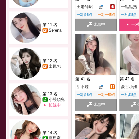
王老師珺
一點點熟
一对多8点
一对一45点
一对多8点
休息中
一
第 11 名
Serena
第 12 名
出氣包
第 41 名
第 42 名
甜不辣
蒙古小妞
第 13 名
一对多8点
一对一50点
一对多8点
小饅頭兒
休息中
忙線中
第 14 名
夏思甯