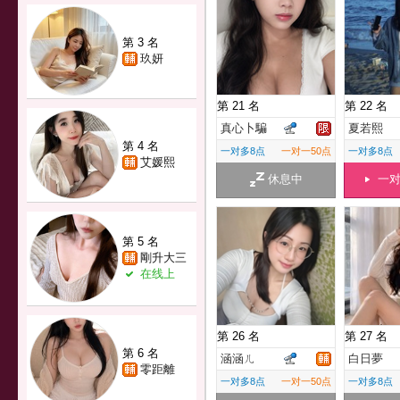
第 3 名
玖妍
第 21 名
第 22 名
真心卜騙
夏若熙
第 4 名
一对多8点
一对一50点
一对多8点
艾媛熙
休息中
一
第 5 名
剛升大三
在线上
第 26 名
第 27 名
第 6 名
涵涵ㄦ
白日夢
零距離
一对多8点
一对一50点
一对多8点