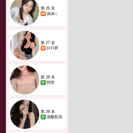
第 26 名
涵涵ㄦ
第 27 名
白日夢
第 28 名
阿蠻
第 29 名
酒釀梨渦