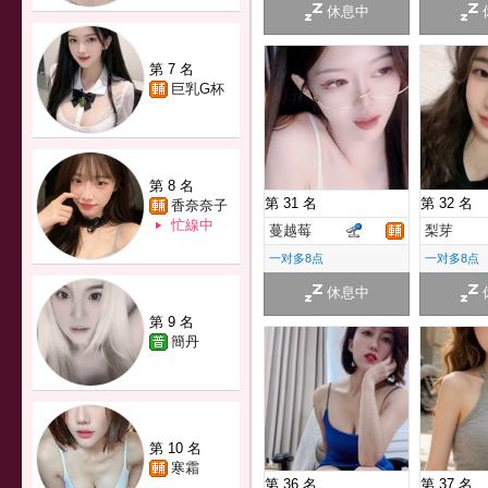
休息中
第 7 名
巨乳G杯
第 8 名
第 31 名
第 32 名
香奈奈子
忙線中
蔓越莓
梨芽
一对多8点
一对多8点
休息中
第 9 名
簡丹
第 10 名
寒霜
第 36 名
第 37 名