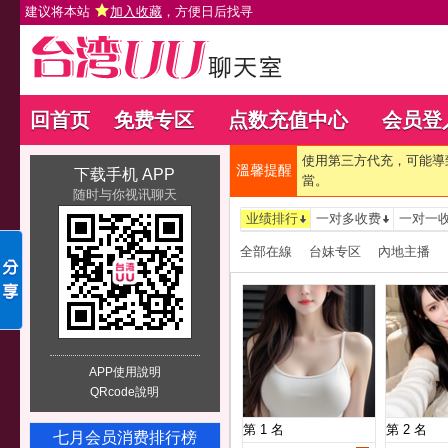
建议将本站
加入收藏
，方便日后找寻
回首页
免费专区
点数充值中心
会员登
使用第三方代充，可能導
溫馨提醒
下载手机 APP
當。
随时与你视讯聊天
业绩排行
一对多收费
一对一
全部在線
台妹专区
內地主播
APP使用說明
QRcode說明
第 1 名
第 2 名
七月会员消费排行榜