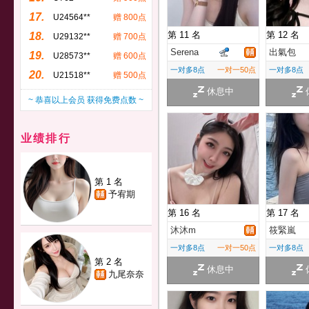
17.
U24564**
赠 800点
第 11 名
第 12 名
18.
U29132**
赠 700点
Serena
出氣包
19.
U28573**
赠 600点
一对多8点
一对一50点
一对多8点
20.
U21518**
赠 500点
休息中
~ 恭喜以上会员 获得免费点数 ~
业绩排行
第 1 名
予宥期
第 16 名
第 17 名
沐沐m
筱緊嵐
一对多8点
一对一50点
一对多8点
第 2 名
休息中
九尾奈奈