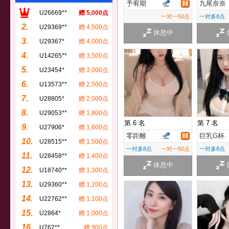
予宥期
九尾奈奈
U26669**
赠 5,000点
一对一50点
一对多8点
2.
U29369**
赠 4,500点
休息中
3.
U29367*
赠 4,000点
4.
U14265**
赠 3,500点
5.
U23454*
赠 3,000点
6.
U13573**
赠 2,500点
7.
U28805*
赠 2,000点
8.
U29053**
赠 1,800点
第 6 名
第 7 名
9.
U27906*
赠 1,600点
零距離
巨乳G杯
10.
U28515**
赠 1,500点
一对多8点
一对一50点
一对多8点
11.
U28458**
赠 1,400点
休息中
12.
U18740**
赠 1,300点
13.
U29360**
赠 1,200点
14.
U22762**
赠 1,100点
15.
U2864*
赠 1,000点
16.
U762**
赠 900点