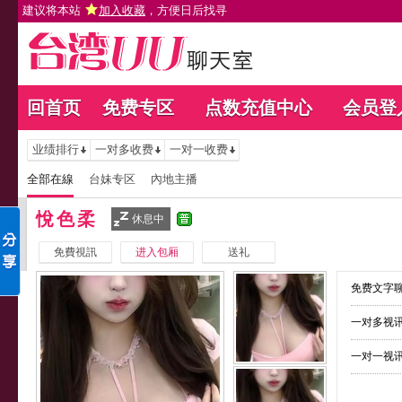
建议将本站
加入收藏
，方便日后找寻
回首页
免费专区
点数充值中心
会员登
业绩排行
一对多收费
一对一收费
全部在線
台妹专区
內地主播
悅色柔
休息中
免費視訊
进入包厢
送礼
免费文字聊
一对多视讯
一对一视讯