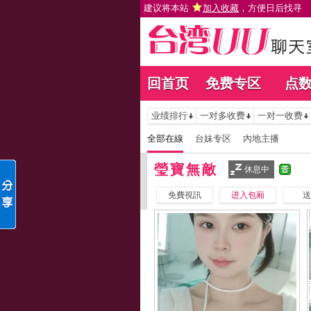
建议将本站
加入收藏
，方便日后找寻
回首页
免费专区
点
业绩排行
一对多收费
一对一收费
全部在線
台妹专区
內地主播
瑩寶無敵
休息中
免費視訊
进入包厢
送