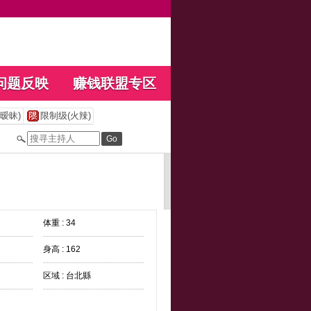
问题反映
赚钱联盟专区
暧昧)
限制级(火辣)
体重 : 34
身高 : 162
区域 : 台北縣