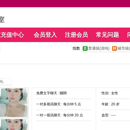
数充值中心
会员登入
注册会员
常见问题
指数
普通级(清纯)
辅导级(
礼
免费文字聊天 :
關閉
性别 : 女性
一对多视讯聊天 :
每分钟 5 点
年龄 : 20 岁
一对一视讯聊天 :
每分钟 20 点
血型 : ----