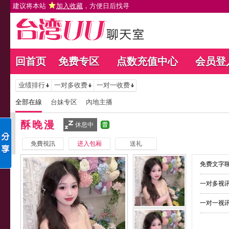
建议将本站
加入收藏
，方便日后找寻
回首页
免费专区
点数充值中心
会员登
业绩排行
一对多收费
一对一收费
全部在線
台妹专区
內地主播
酥晚漫
休息中
免費視訊
进入包厢
送礼
免费文字聊
一对多视讯
一对一视讯