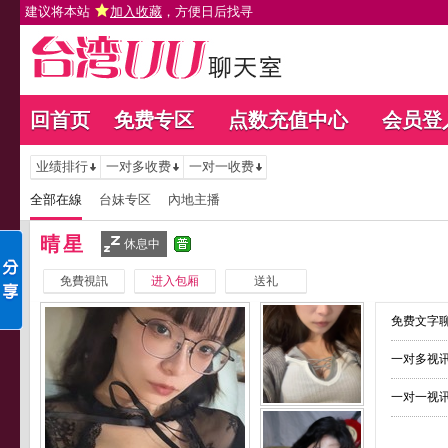
建议将本站
加入收藏
，方便日后找寻
回首页
免费专区
点数充值中心
会员登
业绩排行
一对多收费
一对一收费
全部在線
台妹专区
內地主播
晴星
休息中
免費視訊
进入包厢
送礼
免费文字聊
一对多视讯
一对一视讯