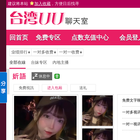
建议将本站
加入收藏
，方便日后找寻
回首页
免费专区
点数充值中心
会员登
业绩排行
一对多收费
一对一收费
全部在線
台妹专区
內地主播
妡語
休息中
免費視訊
进入包厢
送礼
免费文字聊
一对多视讯
一对一视讯