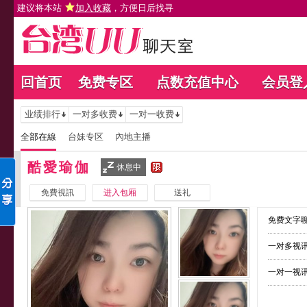
建议将本站
加入收藏
，方便日后找寻
回首页
免费专区
点数充值中心
会员登
业绩排行
一对多收费
一对一收费
全部在線
台妹专区
內地主播
酷愛瑜伽
休息中
免費視訊
进入包厢
送礼
免费文字聊
一对多视讯
一对一视讯