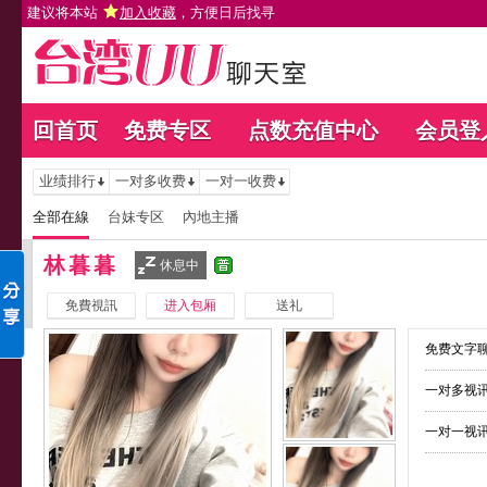
建议将本站
加入收藏
，方便日后找寻
回首页
免费专区
点数充值中心
会员登
业绩排行
一对多收费
一对一收费
全部在線
台妹专区
內地主播
林暮暮
休息中
免費視訊
进入包厢
送礼
免费文字聊
一对多视讯
一对一视讯