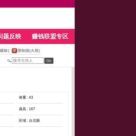
问题反映
赚钱联盟专区
暧昧)
限制级(火辣)
体重 : 43
身高 : 167
区域 : 台北縣