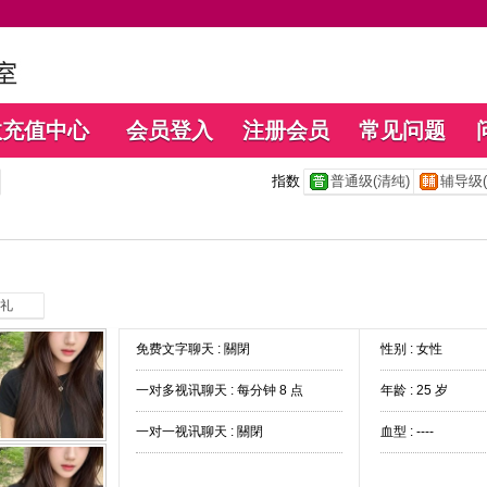
数充值中心
会员登入
注册会员
常见问题
指数
普通级(清纯)
辅导级(
礼
免费文字聊天 :
關閉
性别 : 女性
一对多视讯聊天 :
每分钟 8 点
年龄 : 25 岁
一对一视讯聊天 :
關閉
血型 : ----