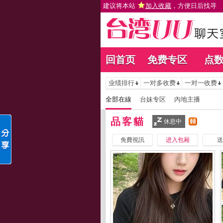
建议将本站
加入收藏
，方便日后找寻
回首页
免费专区
点
业绩排行
一对多收费
一对一收费
全部在線
台妹专区
內地主播
品客貓
休息中
免費視訊
进入包厢
送