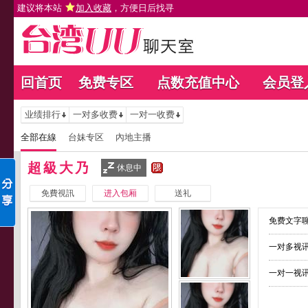
建议将本站
加入收藏
，方便日后找寻
回首页
免费专区
点数充值中心
会员登
业绩排行
一对多收费
一对一收费
全部在線
台妹专区
內地主播
超級大乃
休息中
免費視訊
进入包厢
送礼
免费文字聊
一对多视讯
一对一视讯