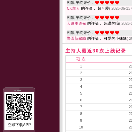
相貌 平均评价 :
CK超人
的評論： 超可愛
( 2026-06-13 
相貌 平均评价 :
天邊兩道光
的評論： 超讚的哦
( 2026-
相貌 平均评价 :
野園新豬助
的評論： 可愛的小妹妹
( 2
主持人最近30次上线记录
项 次
1
2
2
2
3
2
4
2
5
2
6
2
7
2
8
2
9
2
立即下载APP
10
2