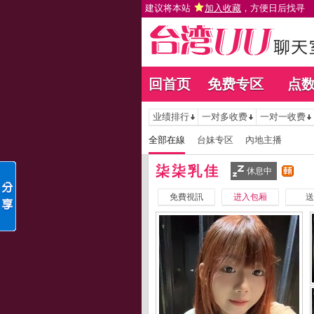
建议将本站
加入收藏
，方便日后找寻
回首页
免费专区
点
业绩排行
一对多收费
一对一收费
全部在線
台妹专区
內地主播
柒柒乳佳
休息中
免費視訊
进入包厢
送