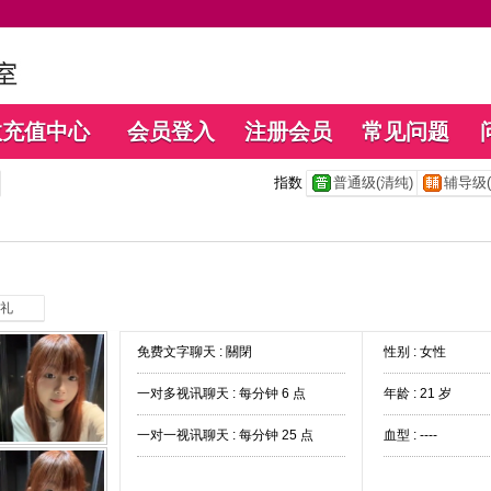
数充值中心
会员登入
注册会员
常见问题
指数
普通级(清纯)
辅导级(
礼
免费文字聊天 :
關閉
性别 : 女性
一对多视讯聊天 :
每分钟 6 点
年龄 : 21 岁
一对一视讯聊天 :
每分钟 25 点
血型 : ----