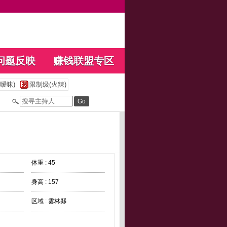
问题反映
赚钱联盟专区
暧昧)
限制级(火辣)
体重 : 45
身高 : 157
区域 : 雲林縣