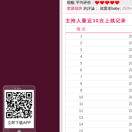
相貌 平均评价 :
窝腰烟牌
的評論： 就愛老baby
( 2026-
主持人最近30次上线记录
项 次
1
2
2
2
3
2
4
2
5
2
6
2
7
2
8
2
9
2
10
2
11
2
12
2
13
2
立即下载APP
14
2
15
2