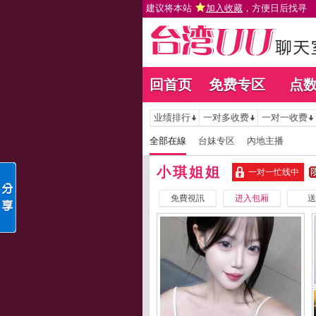
建议将本站
加入收藏
，方便日后找寻
回首页
免费专区
点
业绩排行
一对多收费
一对一收费
全部在線
台妹专区
內地主播
小琪姐姐
一对一忙线中
免費視訊
进入包厢
送