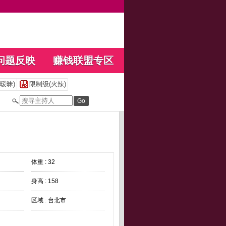
问题反映
赚钱联盟专区
暧昧)
限制级(火辣)
体重 : 32
身高 : 158
区域 : 台北市