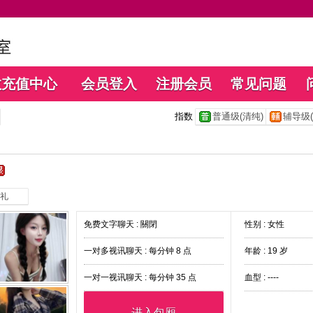
数充值中心
会员登入
注册会员
常见问题
指数
普通级(清纯)
辅导级(
礼
免费文字聊天 :
關閉
性别 : 女性
一对多视讯聊天 :
每分钟 8 点
年龄 : 19 岁
一对一视讯聊天 :
每分钟 35 点
血型 : ----
进入包厢