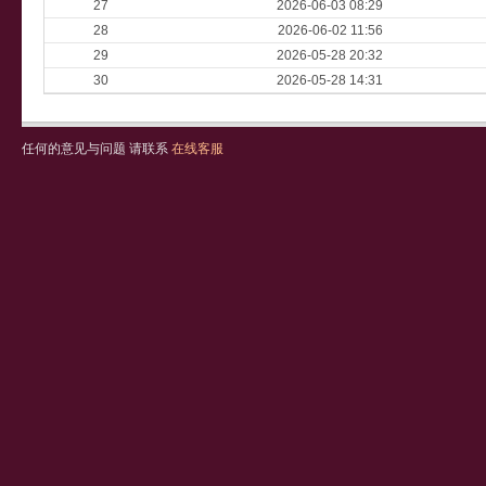
27
2026-06-03 08:29
28
2026-06-02 11:56
29
2026-05-28 20:32
30
2026-05-28 14:31
任何的意见与问题 请联系
在线客服