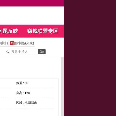
问题反映
赚钱联盟专区
暧昧)
限制级(火辣)
体重 : 50
身高 : 160
区域 : 桃園縣市