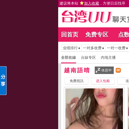
建议将本站
加入收藏
，方便日后找寻
回首页
免费专区
点
业绩排行
一对多收费
一对一收费
全部在線
台妹专区
內地主播
越南語晴
休息中
免費視訊
进入包厢
送