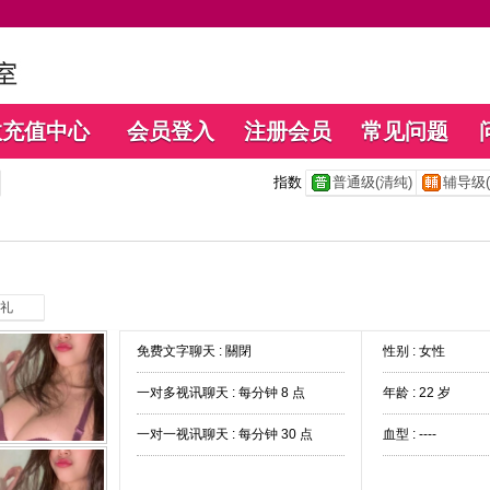
数充值中心
会员登入
注册会员
常见问题
指数
普通级(清纯)
辅导级(
礼
免费文字聊天 :
關閉
性别 : 女性
一对多视讯聊天 :
每分钟 8 点
年龄 : 22 岁
一对一视讯聊天 :
每分钟 30 点
血型 : ----