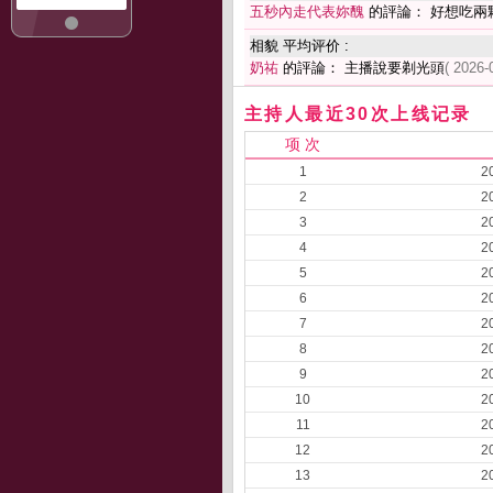
五秒內走代表妳醜
的評論： 好想吃兩
相貌 平均评价 :
奶祐
的評論： 主播說要剃光頭
( 2026-
主持人最近30次上线记录
项 次
1
2
2
2
3
2
4
2
5
2
6
2
7
2
8
2
9
2
10
2
11
2
12
2
13
2