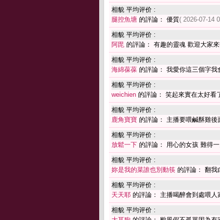
相貌 平均评价 :
腿控魚塘
的評論： 優質
( 2026-07-14 0
相貌 平均评价 :
阿毘
的評論： 有趣的靈魂 歡迎大家
相貌 平均评价 :
海綿葆葆
的評論： 我愛你這三個字我
相貌 平均评价 :
weichien
的評論： 笑起來實在太好看
相貌 平均评价 :
鹿角寶寶
的評論： 主播要喂鹹酥雞後
相貌 平均评价 :
放鬆一下
的評論： 用心的女孩 難得一
相貌 平均评价 :
妳是我的菜誰也別動筷
的評論： 翻我
相貌 平均评价 :
天天耶
的評論： 主播喝醉會到處喂人
相貌 平均评价 :
大耳狗
的評論： 颱風假不孤單因為有