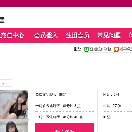
数充值中心
会员登入
注册会员
常见问题
指数
普通级(清纯)
辅导级(
礼
免费文字聊天 :
關閉
性别 : 女性
一对多视讯聊天 :
每分钟 8 点
年龄 : 27 岁
一对一视讯聊天 :
每分钟 40 点
血型 : ----
进入包厢