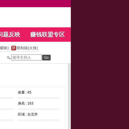
问题反映
赚钱联盟专区
暧昧)
限制级(火辣)
体重 : 45
身高 : 163
区域 : 台北市