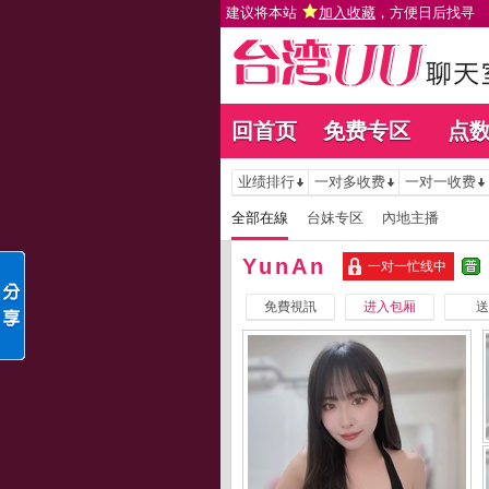
建议将本站
加入收藏
，方便日后找寻
回首页
免费专区
点
业绩排行
一对多收费
一对一收费
全部在線
台妹专区
內地主播
YunAn
一对一忙线中
免費視訊
进入包厢
送