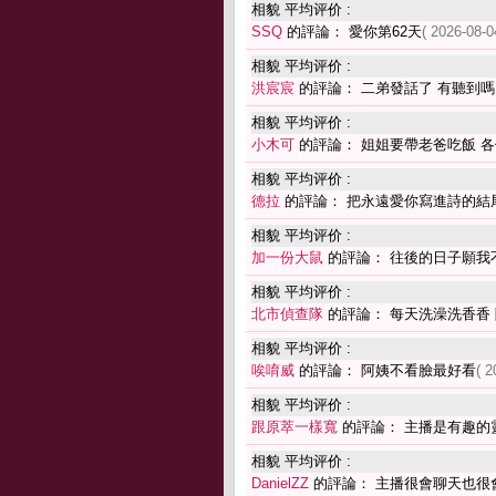
相貌 平均评价 :
SSQ
的評論： 愛你第62天
( 2026-08-0
相貌 平均评价 :
洪宸宸
的評論： 二弟發話了 有聽到
相貌 平均评价 :
小木可
的評論： 姐姐要帶老爸吃飯 
相貌 平均评价 :
德拉
的評論： 把永遠愛你寫進詩的結
相貌 平均评价 :
加一份大鼠
的評論： 往後的日子願我
相貌 平均评价 :
北市偵查隊
的評論： 每天洗澡洗香香
相貌 平均评价 :
唉唷威
的評論： 阿姨不看臉最好看
( 2
相貌 平均评价 :
跟原萃一樣寬
的評論： 主播是有趣的
相貌 平均评价 :
DanielZZ
的評論： 主播很會聊天也很