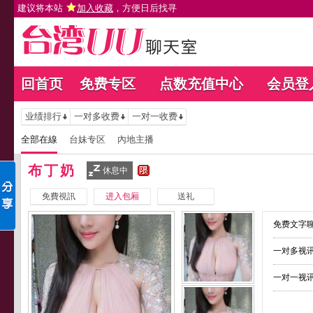
建议将本站
加入收藏
，方便日后找寻
回首页
免费专区
点数充值中心
会员登
业绩排行
一对多收费
一对一收费
全部在線
台妹专区
內地主播
布丁奶
休息中
免費視訊
进入包厢
送礼
免费文字聊
一对多视讯
一对一视讯