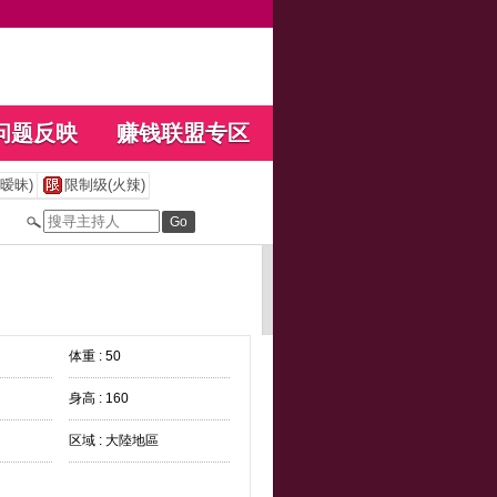
问题反映
赚钱联盟专区
暧昧)
限制级(火辣)
体重 : 50
身高 : 160
区域 : 大陸地區