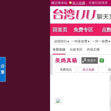
建议将本站
加入收藏
，方便日后找寻
回首页
免费专区
点
业绩排行
一对多收费
一对一收费
全部在線
台妹专区
內地主播
美媽真騷
休息中
免費視訊
进入包厢
送