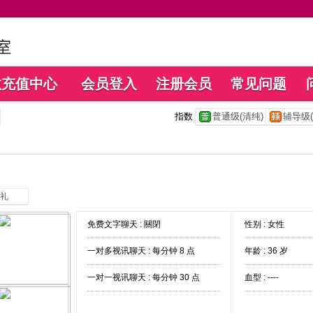
数充值中心
会员登入
注册会员
常见问题
指数
普通级(清纯)
辅导级(
礼
免费文字聊天 :
關閉
性别 : 女性
一对多视讯聊天 :
每分钟 8 点
年龄 : 36 岁
一对一视讯聊天 :
每分钟 30 点
血型 : ----