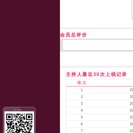
会员总评价
主持人最近30次上线记录
项 次
1
2
2
2
3
2
4
2
5
2
6
2
7
2