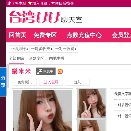
建议将本站
加入收藏
，方便日后找寻
回首页
免费专区
点数充值中心
会员登
业绩排行
一对多收费
一对一收费
全部在線
台妹专区
內地主播
樂米米
休息中
免費視訊
进入包厢
送礼
免费文字聊
一对多视讯
一对一视讯