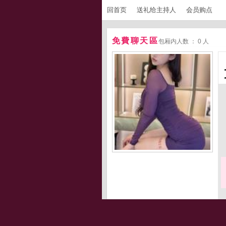
回首页
送礼给主持人
会员购点
免費聊天區
包厢内人数 ： 0 人