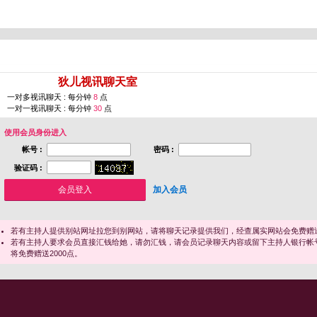
您即将进入 [
狄儿视讯聊天室
]
一对多视讯聊天 : 每分钟
8
点
一对一视讯聊天 : 每分钟
30
点
使用会员身份进入
帐号 :
密码 :
验证码 :
加入会员
若有主持人提供别站网址拉您到别网站，请将聊天记录提供我们，经查属实网站会免费赠送
若有主持人要求会员直接汇钱给她，请勿汇钱，请会员记录聊天内容或留下主持人银行帐
将免费赠送2000点。