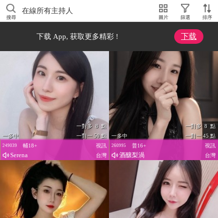
在線所有主持人
搜尋
圖片
篩選
排序
下载
下载 App, 获取更多精彩 !
一對多 8 點
一對多 8 點
一多中
一對一 50 點
一多中
一對一 45 點
輔18+
視訊
普16+
視訊
249039
260995
Serena
酒釀梨渦
台灣
台灣