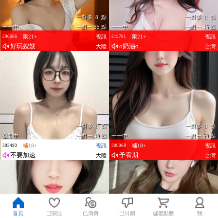
一對多 8 點
一對多 8 點
一一中
一對一 35 點
一一中
一對一 45 點
限21+
視訊
限21+
視訊
290606
219701
好玩嫂嫂
o奶油o
大陸
台灣
一對多 8 點
一對多 8 點
空閒中
一對一 40 點
一一中
一對一 50 點
輔18+
視訊
輔18+
視訊
303490
309068
不要加速
予宥期
大陸
台灣
首頁
已關注
已消費
已封鎖
儲值點數
我