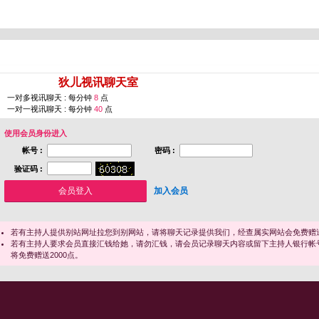
您即将进入 [
狄儿视讯聊天室
]
一对多视讯聊天 : 每分钟
8
点
一对一视讯聊天 : 每分钟
40
点
使用会员身份进入
帐号 :
密码 :
验证码 :
加入会员
若有主持人提供别站网址拉您到别网站，请将聊天记录提供我们，经查属实网站会免费赠送
若有主持人要求会员直接汇钱给她，请勿汇钱，请会员记录聊天内容或留下主持人银行帐
将免费赠送2000点。