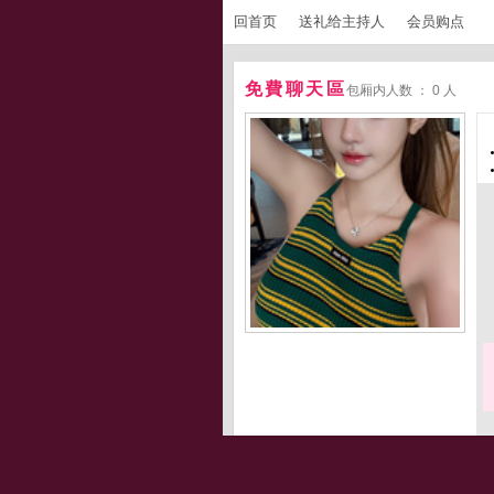
回首页
送礼给主持人
会员购点
免費聊天區
包厢内人数 ： 0 人