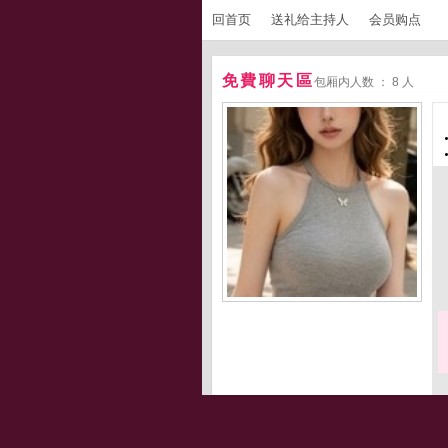
回首页
送礼给主持人
会员购点
免費聊天區
包厢内人数 ： 8 人