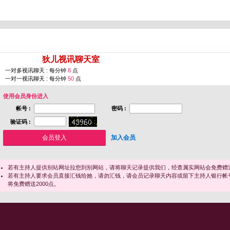
您即将进入 [
狄儿视讯聊天室
]
一对多视讯聊天 : 每分钟
8
点
一对一视讯聊天 : 每分钟
50
点
使用会员身份进入
帐号 :
密码 :
验证码 :
加入会员
若有主持人提供别站网址拉您到别网站，请将聊天记录提供我们，经查属实网站会免费赠送
若有主持人要求会员直接汇钱给她，请勿汇钱，请会员记录聊天内容或留下主持人银行帐
将免费赠送2000点。