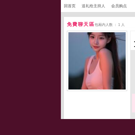
回首页
送礼给主持人
会员购点
免費聊天區
包厢内人数 ： 1 人