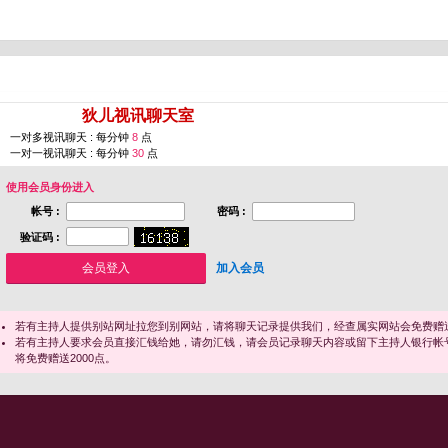
您即将进入 [
狄儿视讯聊天室
]
一对多视讯聊天 : 每分钟
8
点
一对一视讯聊天 : 每分钟
30
点
使用会员身份进入
帐号 :
密码 :
验证码 :
加入会员
若有主持人提供别站网址拉您到别网站，请将聊天记录提供我们，经查属实网站会免费赠送
若有主持人要求会员直接汇钱给她，请勿汇钱，请会员记录聊天内容或留下主持人银行帐
将免费赠送2000点。