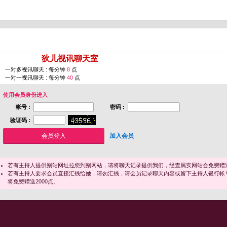
您即将进入 [
狄儿视讯聊天室
]
一对多视讯聊天 : 每分钟
8
点
一对一视讯聊天 : 每分钟
40
点
使用会员身份进入
帐号 :
密码 :
验证码 :
加入会员
若有主持人提供别站网址拉您到别网站，请将聊天记录提供我们，经查属实网站会免费赠送
若有主持人要求会员直接汇钱给她，请勿汇钱，请会员记录聊天内容或留下主持人银行帐
将免费赠送2000点。