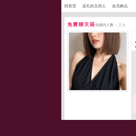
回首页
送礼给主持人
会员购点
免費聊天區
包厢内人数 ： 2 人