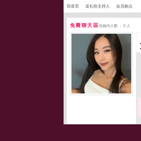
回首页
送礼给主持人
会员购点
免費聊天區
包厢内人数 ： 0 人