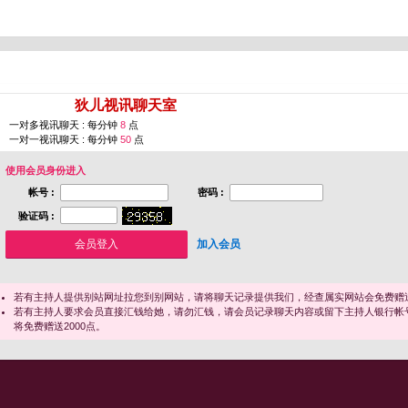
您即将进入 [
狄儿视讯聊天室
]
一对多视讯聊天 : 每分钟
8
点
一对一视讯聊天 : 每分钟
50
点
使用会员身份进入
帐号 :
密码 :
验证码 :
加入会员
若有主持人提供别站网址拉您到别网站，请将聊天记录提供我们，经查属实网站会免费赠送
若有主持人要求会员直接汇钱给她，请勿汇钱，请会员记录聊天内容或留下主持人银行帐
将免费赠送2000点。