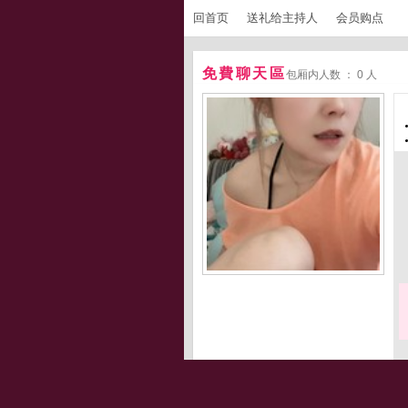
回首页
送礼给主持人
会员购点
免費聊天區
包厢内人数 ： 0 人