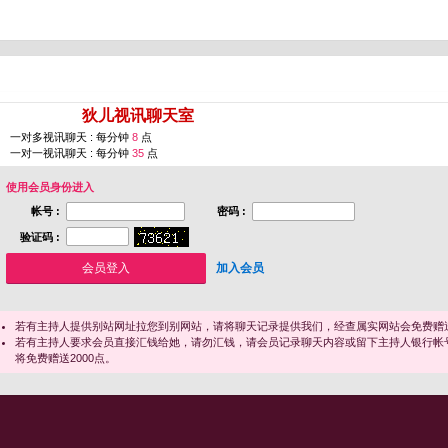
您即将进入 [
狄儿视讯聊天室
]
一对多视讯聊天 : 每分钟
8
点
一对一视讯聊天 : 每分钟
35
点
使用会员身份进入
帐号 :
密码 :
验证码 :
加入会员
若有主持人提供别站网址拉您到别网站，请将聊天记录提供我们，经查属实网站会免费赠送
若有主持人要求会员直接汇钱给她，请勿汇钱，请会员记录聊天内容或留下主持人银行帐
将免费赠送2000点。