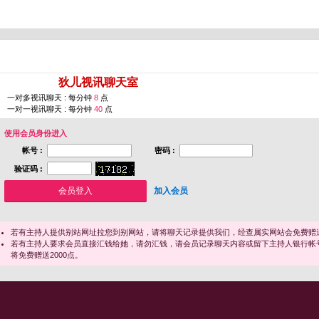
您即将进入 [
狄儿视讯聊天室
]
一对多视讯聊天 : 每分钟
8
点
一对一视讯聊天 : 每分钟
40
点
使用会员身份进入
帐号 :
密码 :
验证码 :
加入会员
若有主持人提供别站网址拉您到别网站，请将聊天记录提供我们，经查属实网站会免费赠送
若有主持人要求会员直接汇钱给她，请勿汇钱，请会员记录聊天内容或留下主持人银行帐
将免费赠送2000点。