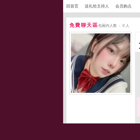
回首页
送礼给主持人
会员购点
免費聊天區
包厢内人数 ： 0 人